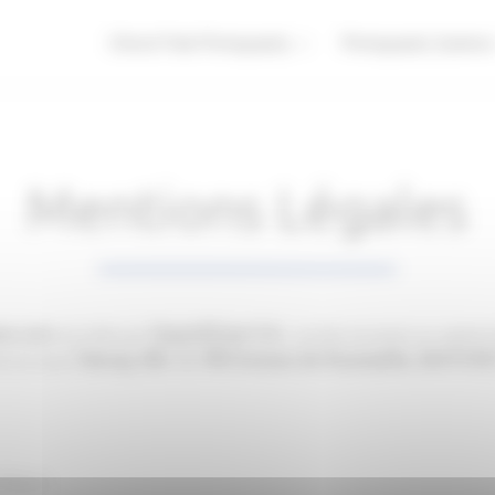
Clinical Trials Photography
Photography Systems
Mentions Légales
are.com
QuantifiCare S.A.
est édité par
, société anonyme au capital
Fairway, Bât. D, 980 Avenue de Roumanille, 06410 
al est situé
Thirion