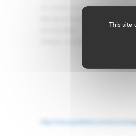
TVA / VAT: FR 73 435 128 020
SIRET: 435 128 020 000 37
This site
APE Code: 7490B
Hébergeur : Le site est hébergé par la société J
https://www.quantificare.com/annonces-le