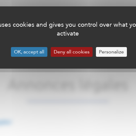
 uses cookies and gives you control over what y
activate
aguar Network – 71 avenue André Roussin – 13016 Marseille – RCS Marsei
OK, accept all
Deny all cookies
Personalize
Annonces légales
gales/