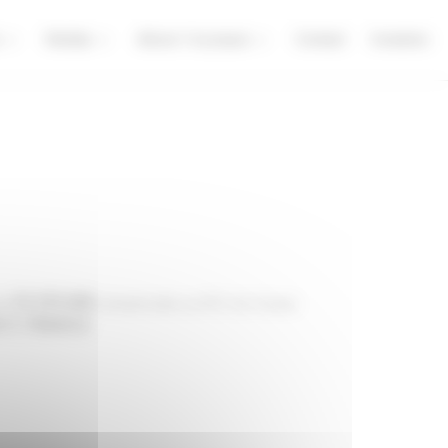
Medias
About / A propos
Contact
Investors
52 235,04€
 de
, immatriculée au RCS de Grasse
BIOT, FRANCE
.