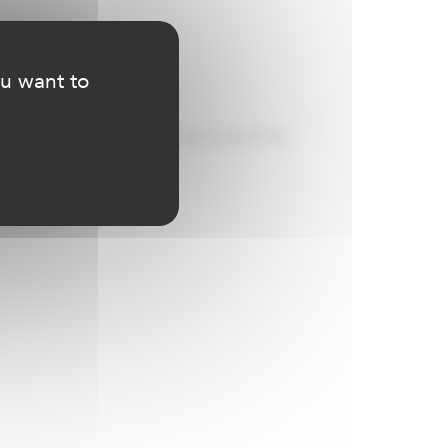
ou want to
lle 439 099 656 – Tél. : +33 (0)4 22 90 99 98.