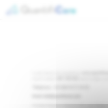
Cookies management panel
www.quantific
Le site Internet de QuantifiCare
435 128 020
sous le numéro
, dont le siège soci
Téléphone : +33 (0)4 92 91 54 20
Président Directeur Général / CEO: Jean-Philippe 